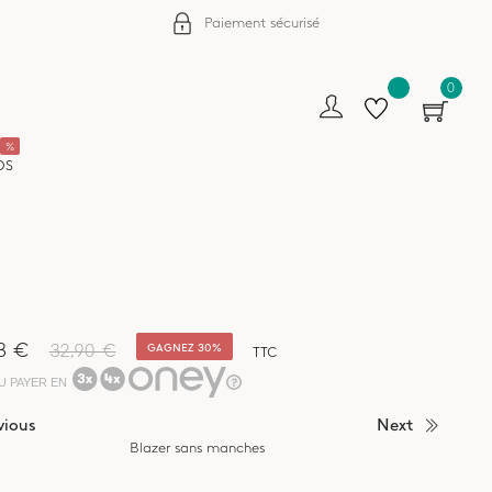
Paiement sécurisé
0
%
OS
3 €
32,90 €
GAGNEZ 30%
TTC
U PAYER EN
vious
Next
Blazer sans manches