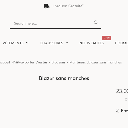
Livraison Gratuite*
NEW
VÊTEMENTS
CHAUSSURES
NOUVEAUTÉS
PROM
Accueil
Prêt-à-porter
Vestes - Blousons - Manteaux
Blazer sans manches
Blazer sans manches
23,0
O
Pre