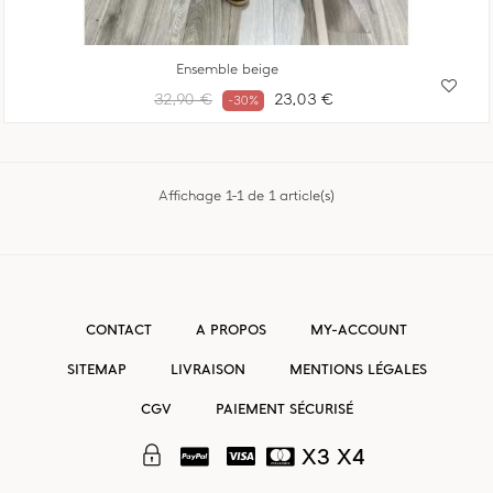
Ensemble beige
Prix
Prix
32,90 €
23,03 €
-30%
habituel
Affichage 1-1 de 1 article(s)
CONTACT
A PROPOS
MY-ACCOUNT
SITEMAP
LIVRAISON
MENTIONS LÉGALES
CGV
PAIEMENT SÉCURISÉ
X3 X4