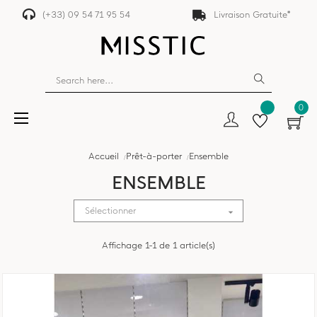
(+33) 09 54 71 95 54
Livraison Gratuite*
0
Basculer
☰
la
navigation
Accueil
Prêt-à-porter
Ensemble
ENSEMBLE
Sélectionner

Affichage 1-1 de 1 article(s)