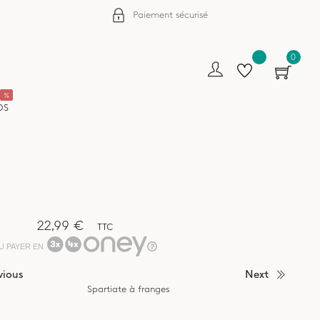
Paiement sécurisé
0
%
OS
22,99 €
TTC
U PAYER EN
vious
Next
Spartiate à franges