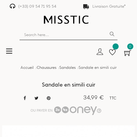
(+33) 09 54 71 95 54
Livraison Gratuite*
0
Basculer
☰
la
navigation
Accueil
Chaussures
Sandales
Sandale en simili cuir
Sandale en simili cuir
34,99 €
TTC
OU PAYER EN