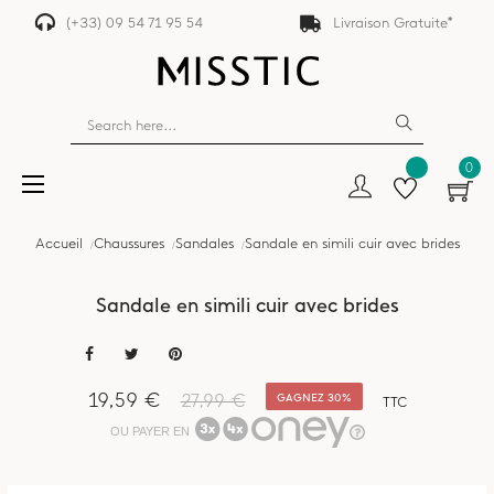
(+33) 09 54 71 95 54
Livraison Gratuite*
0
Basculer
☰
la
navigation
Accueil
Chaussures
Sandales
Sandale en simili cuir avec brides
Sandale en simili cuir avec brides
19,59 €
27,99 €
GAGNEZ 30%
TTC
OU PAYER EN