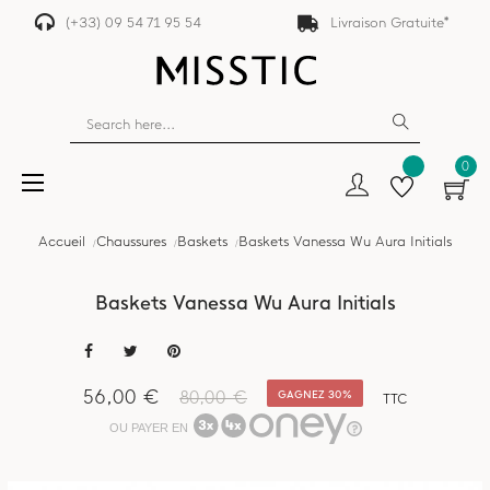
(+33) 09 54 71 95 54
Livraison Gratuite*
0
Basculer
☰
la
navigation
Accueil
Chaussures
Baskets
Baskets Vanessa Wu Aura Initials
Baskets Vanessa Wu Aura Initials
56,00 €
80,00 €
GAGNEZ 30%
TTC
OU PAYER EN