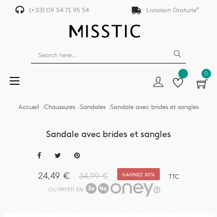
(+33) 09 54 71 95 54
Livraison Gratuite*
0
Basculer
☰
la
navigation
Accueil
Chaussures
Sandales
Sandale avec brides et sangles
Sandale avec brides et sangles
24,49 €
34,99 €
GAGNEZ 30%
TTC
OU PAYER EN