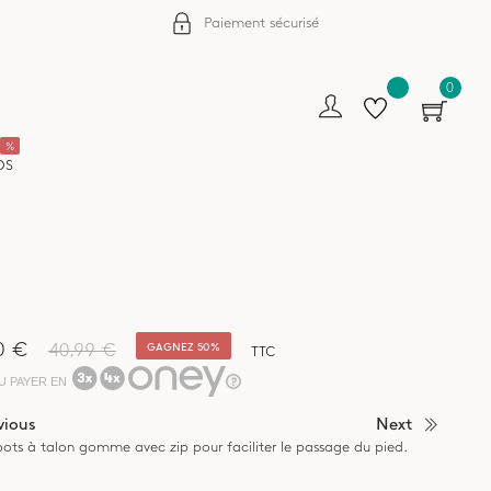
Paiement sécurisé
0
%
OS
0 €
40,99 €
GAGNEZ 50%
TTC
U PAYER EN
vious
Next
ots à talon gomme avec zip pour faciliter le passage du pied.