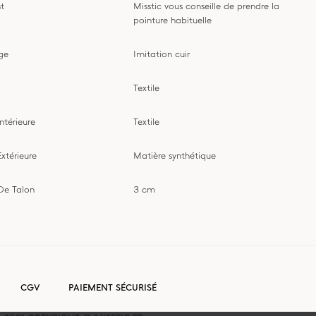
t
Misstic vous conseille de prendre la
pointure habituelle
ige
Imitation cuir
Textile
ntérieure
Textile
xtérieure
Matière synthétique
De Talon
3 cm
CGV
PAIEMENT SÉCURISÉ